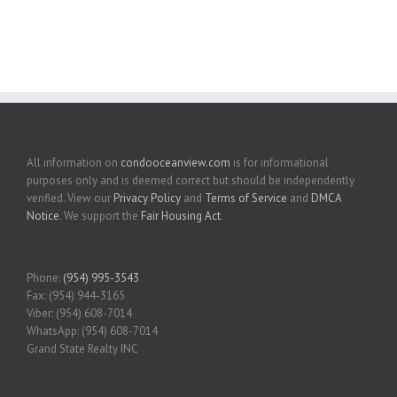
All information on
condooceanview.com
is for informational
purposes only and is deemed correct but should be independently
verified. View our
Privacy Policy
and
Terms of Service
and
DMCA
Notice
. We support the
Fair Housing Act
.
Phone:
(954) 995-3543
Fax: (954) 944-3165
Viber: (954) 608-7014
WhatsApp: (954) 608-7014
Grand State Realty INC